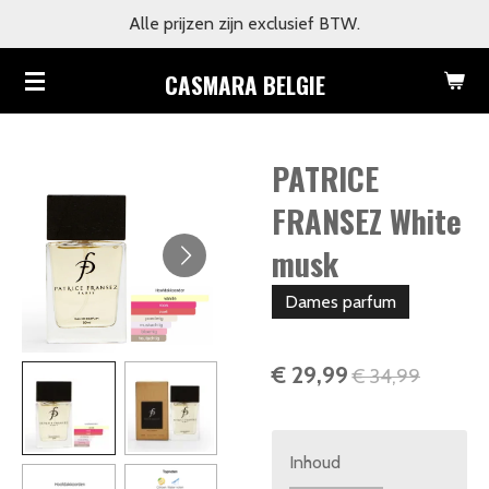
Alle prijzen zijn exclusief BTW.
Ga
direct
CASMARA BELGIE
naar
de
hoofdinhoud
PATRICE
FRANSEZ White
musk
Dames parfum
€ 29,99
€ 34,99
Inhoud