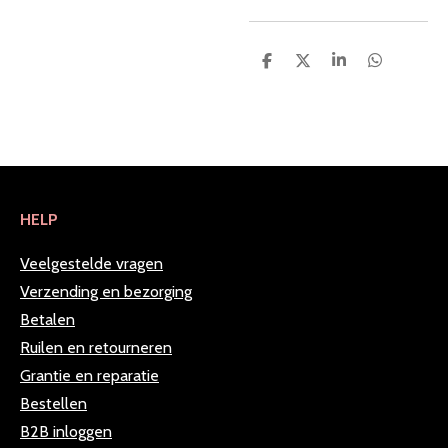
D
D
S
D
e
e
h
e
l
e
a
l
e
l
r
e
n
e
n
HELP
Veelgestelde vragen
Verzending en bezorging
Betalen
Ruilen en retourneren
Grantie en reparatie
Bestellen
B2B inloggen