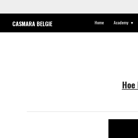
Ga
direct
Home
Academy
CASMARA BELGIE
naar
de
hoofdinhoud
Hoe 