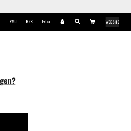
n
PMU
B2B
Extra
WEBSITE
jgen?