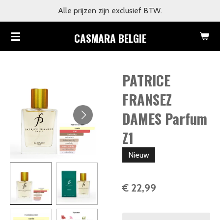
Alle prijzen zijn exclusief BTW.
Ga
direct
CASMARA BELGIE
naar
de
hoofdinhoud
PATRICE
FRANSEZ
DAMES Parfum
Z1
Nieuw
€ 22,99