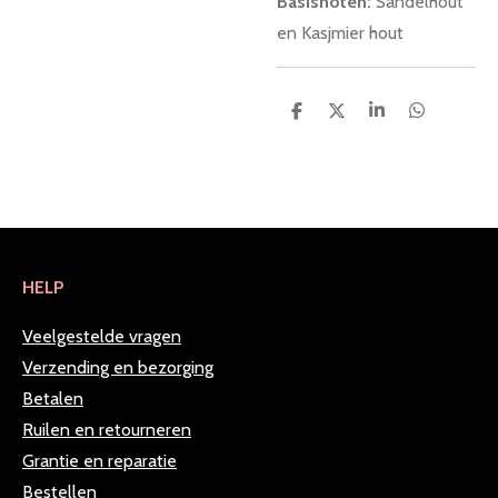
Basisnoten:
Sandelhout
en Kasjmier hout
D
D
S
D
e
e
h
e
l
e
a
l
e
l
r
e
n
e
n
HELP
Veelgestelde vragen
Verzending en bezorging
Betalen
Ruilen en retourneren
Grantie en reparatie
Bestellen