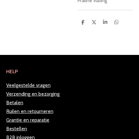
Praliné vulling
D
D
S
D
e
e
h
e
l
e
a
l
e
l
r
e
n
e
n
HELP
Veelgestelde vragen
Verzending en bezorging
Betalen
Ruilen en retourneren
Grantie en reparatie
Bestellen
B2B inloggen