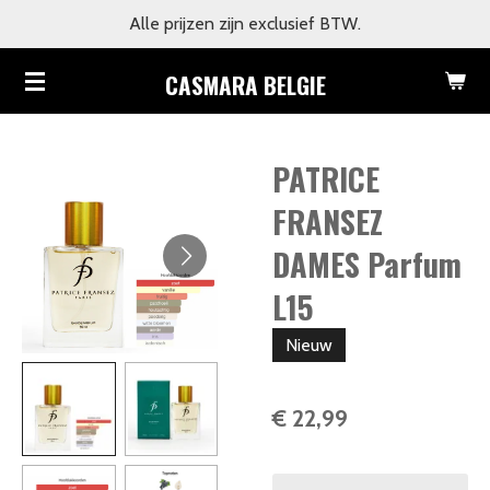
Alle prijzen zijn exclusief BTW.
Ga
direct
CASMARA BELGIE
naar
de
hoofdinhoud
PATRICE
FRANSEZ
DAMES Parfum
L15
Nieuw
€ 22,99