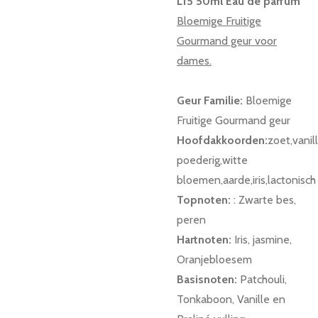
L15 50ml Eau de parfum
Bloemige Fruitige
Gourmand geur voor
dames.
Geur Familie:
Bloemige
Fruitige Gourmand geur
Hoofdakkoorden:
zoet,vanill
poederig,witte
bloemen,aarde,iris,lactonisc
Topnoten:
: Zwarte bes,
peren
Hartnoten:
Iris, jasmine,
Oranjebloesem
Basisnoten:
Patchouli,
Tonkaboon, Vanille en