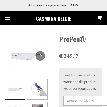
Alle prijzen zijn exclusief BTW.
Ga
direct
CASMARA BELGIE
naar
de
hoofdinhoud
ProPen®
€ 249,17
Laat het me weten
wanneer dit product
weer op voorraad is.