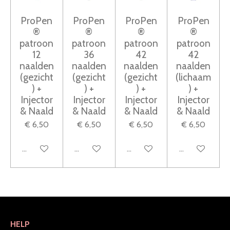
n
n
n
n
s
ProPen
ProPen
ProPen
ProPen
t
®
®
®
®
e
patroon
patroon
patroon
patroon
12
36
42
42
r
naalden
naalden
naalden
naalden
r
(gezicht
(gezicht
(gezicht
(lichaam
e
) +
) +
) +
) +
n
Injector
Injector
Injector
Injector
& Naald
& Naald
& Naald
& Naald
€ 6,50
€ 6,50
€ 6,50
€ 6,50
Houd mij op de hoogte
Houd mij op de hoogte
Houd mij op de hoogte
Houd mij op d
HELP