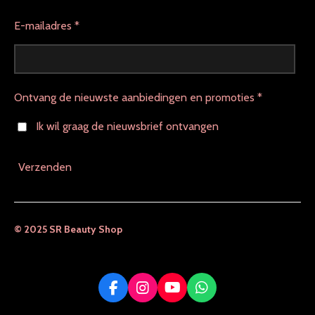
E-mailadres *
Ontvang de nieuwste aanbiedingen en promoties *
Ik wil graag de nieuwsbrief ontvangen
Verzenden
© 2025 SR Beauty Shop
F
I
Y
W
a
n
o
h