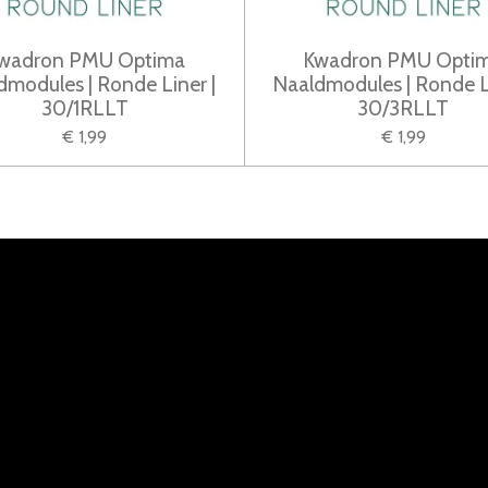
wadron PMU Optima
Kwadron PMU Opti
dmodules | Ronde Liner |
Naaldmodules | Ronde Li
30/1RLLT
30/3RLLT
€ 1,99
€ 1,99