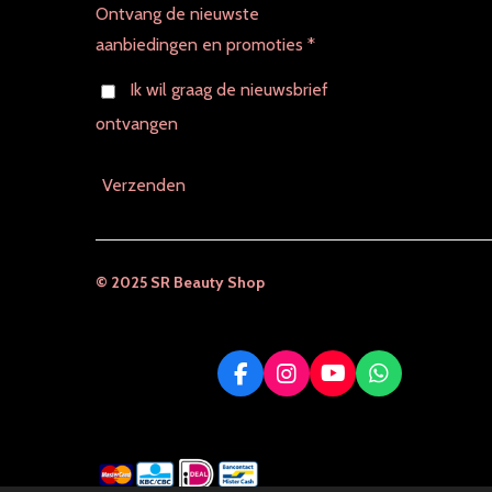
Ontvang de nieuwste
aanbiedingen en promoties *
Ik wil graag de nieuwsbrief
ontvangen
Verzenden
© 2025 SR Beauty Shop
F
I
Y
W
a
n
o
h
c
s
u
a
e
t
T
t
b
a
u
s
o
g
b
A