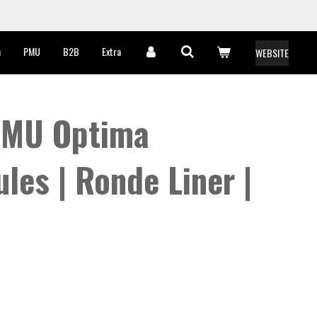
n
PMU
B2B
Extra
WEBSITE
PMU Optima
es | Ronde Liner |