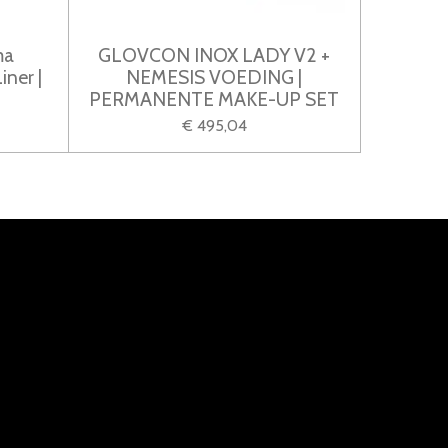
ma
GLOVCON INOX LADY V2 +
ner |
NEMESIS VOEDING |
PERMANENTE MAKE-UP SET
€ 495,04