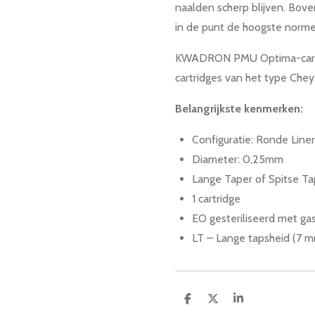
naalden scherp blijven. Bov
in de punt de hoogste normen
KWADRON PMU Optima-cartri
cartridges van het type Che
Belangrijkste kenmerken:
Configuratie: Ronde Liner
Diameter: 0,25mm
Lange Taper of Spitse Ta
1 cartridge
EO gesteriliseerd met ga
LT – Lange tapsheid (7 
D
D
S
e
e
h