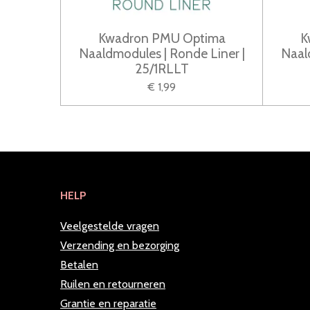
Kwadron PMU Optima
K
Naaldmodules | Ronde Liner |
Naal
25/1RLLT
€ 1,99
HELP
Veelgestelde vragen
Verzending en bezorging
Betalen
Ruilen en retourneren
Grantie en reparatie