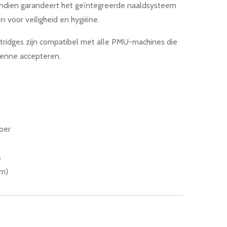
endien garandeert het geïntegreerde naaldsysteem
 voor veiligheid en hygiëne.
dges zijn compatibel met alle PMU-machines die
yenne accepteren.
per
s
mm)