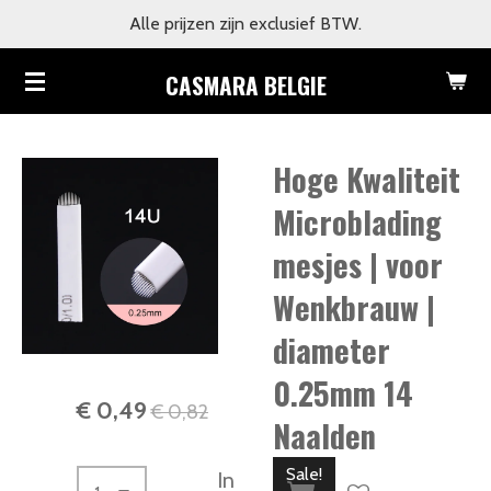
Alle prijzen zijn exclusief BTW.
Ga
direct
CASMARA BELGIE
naar
de
hoofdinhoud
Hoge Kwaliteit
Microblading
mesjes | voor
Wenkbrauw |
diameter
0.25mm 14
€ 0,49
€ 0,82
Naalden
Sale!
In