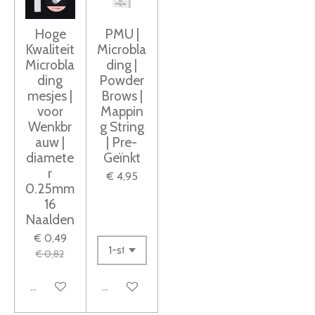
0
n
n
n
n
s
Hoge
PMU |
t
Kwaliteit
Microbla
e
Microbla
ding |
ding
Powder
r
mesjes |
Brows |
r
voor
Mappin
e
Wenkbr
g String
n
auw |
| Pre-
diamete
Geïnkt
r
€ 4,95
0.25mm
16
Naalden
€ 0,49
€ 0,82
In winkelwagen
In winkelwagen