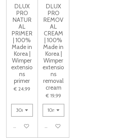
n
n
n
n
s
DLUX
DLUX
t
PRO
PRO
e
NATUR
REMOV
AL
AL
r
PRIMER
CREAM
r
| 100%
| 100%
e
Made in
Made in
n
Korea |
Korea |
Wimper
Wimper
extensio
extensio
ns
ns
primer
removal
cream
€ 24,99
€ 19,99
In winkelwagen
In winkelwagen