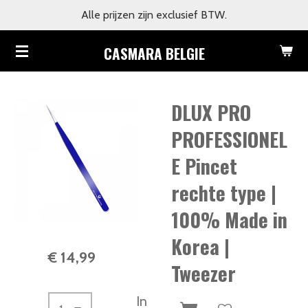
Alle prijzen zijn exclusief BTW.
Ga
direct
CASMARA BELGIE
naar
de
hoofdinhoud
DLUX PRO
PROFESSIONEL
E Pincet
rechte type |
100% Made in
Korea |
€ 14,99
Tweezer
In