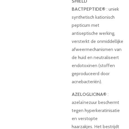
SHIELD
BACTPEPTIDE®
: uniek
synthetisch kationisch
pepticum met
antiseptische werking,
versterkt de onmiddellijke
afweermechanismen van
de huid en neutraliseert
endotoxinen (stoffen
geproduceerd door
acnebacteriën).
AZELOGLICINA®
:
azelaïnezuur beschermt
tegen hyperkeratinisatie
en verstopte
haarzakjes.
Het bestrijdt