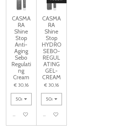
e
e
e
e
0
n
n
n
n
s
CASMA
CASMA
t
RA
RA
e
Shine
Shine
Stop
Stop
r
Anti-
HYDRO
r
Aging
SEBO-
e
Sebo
REGUL
n
Regulati
ATING
ng
GEL-
Cream
CREAM
€ 30,16
€ 30,16
In winkelwagen
In winkelwagen