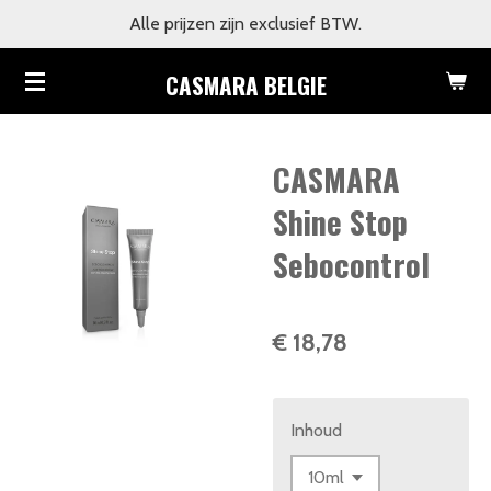
Alle prijzen zijn exclusief BTW.
Ga
direct
CASMARA BELGIE
naar
de
hoofdinhoud
CASMARA
Shine Stop
Sebocontrol
€ 18,78
Inhoud