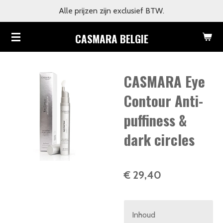
Alle prijzen zijn exclusief BTW.
Ga
direct
CASMARA BELGIE
naar
de
hoofdinhoud
CASMARA Eye
Contour Anti-
puffiness &
dark circles
€ 29,40
Inhoud