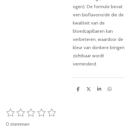
ogen).
De formule bevat
een bioflavonoïde die de
kwaliteit van de
bloedcapillairen kan
verbeteren, waardoor de
kleur van donkere kringen
zichtbaar wordt
verminderd.
D
D
S
D
e
e
h
e
l
e
a
l
e
l
r
e
1
2
3
4
5
n
e
n
S
R
t
s
s
s
s
s
a
e
0 stemmen
m
t