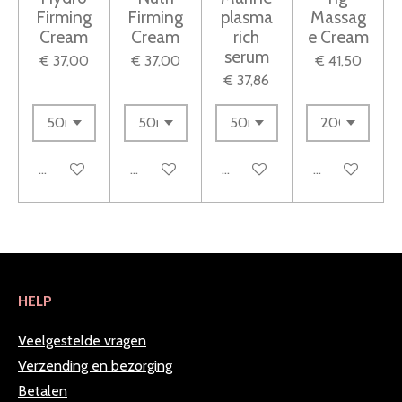
r
Firming
Firming
plasma
Massag
e
Cream
Cream
rich
e Cream
n
serum
€ 37,00
€ 37,00
€ 41,50
€ 37,86
In winkelwagen
In winkelwagen
In winkelwagen
Houd mij op d
HELP
Veelgestelde vragen
Verzending en bezorging
Betalen