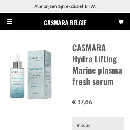
Alle prijzen zijn exclusief BTW.
Ga
direct
CASMARA BELGIE
naar
de
hoofdinhoud
CASMARA
Hydra Lifting ​
Marine plasma
fresh serum
€ 37,86
Inhoud