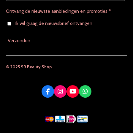
Ontvang de nieuwste aanbiedingen en promoties *
Ik wil graag de nieuwsbrief ontvangen
Verzenden
© 2025 SR Beauty Shop
F
I
Y
W
a
n
o
h
c
s
u
a
e
t
T
t
b
a
u
s
o
g
b
A
o
r
e
p