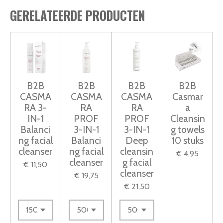
m
i
e
e
e
e
e
e
GERELATEERDE PRODUCTEN
n
n
r
r
r
r
r
g
r
r
r
r
:
e
e
e
e
0
n
n
n
n
s
B2B
B2B
B2B
B2B
t
CASMA
CASMA
CASMA
Casmar
e
RA 3-
RA
RA
a
IN-1
PROF
PROF
Cleansin
r
Balanci
3-IN-1
3-IN-1
g towels
r
ng facial
Balanci
Deep
10 stuks
e
cleanser
ng facial
cleansin
€ 4,95
n
cleanser
g facial
€ 11,50
cleanser
€ 19,75
€ 21,50