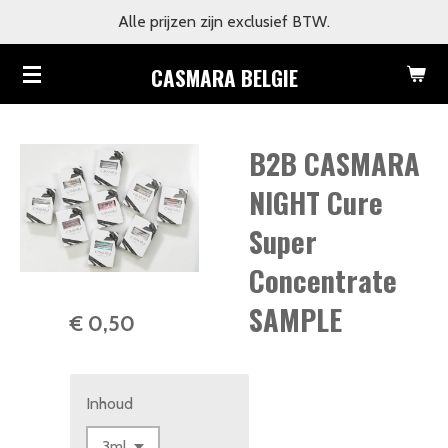
Alle prijzen zijn exclusief BTW.
Ga
direct
CASMARA BELGIE
naar
de
hoofdinhoud
B2B CASMARA
NIGHT Cure
Super
Concentrate
SAMPLE
€ 0,50
Inhoud