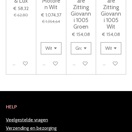
& Lux
Motore
are
are
e
n Wit
Zitting
Zitting
€ 58,32
n
Giovann
Giovann
€ 1.074,37
€ 62,80
i 1005
i 1005
€ 1.354,64
Groen
Wit
€ 154,08
€ 154,08
In winkelwagen
Houd mij op de hoogte
Houd mij op de hoogte
In winkelwag
HELP
Veelgestelde vragen
Verzending en bezorging