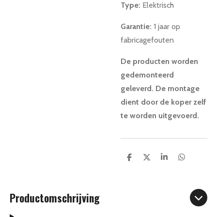
Type:
Elektrisch
Garantie:
1 jaar
op
fabricagefouten
De producten worden
gedemonteerd
geleverd. De montage
dient door de koper zelf
te worden uitgevoerd.
D
D
S
D
e
e
h
e
l
e
a
l
e
l
r
e
n
e
n
Productomschrijving