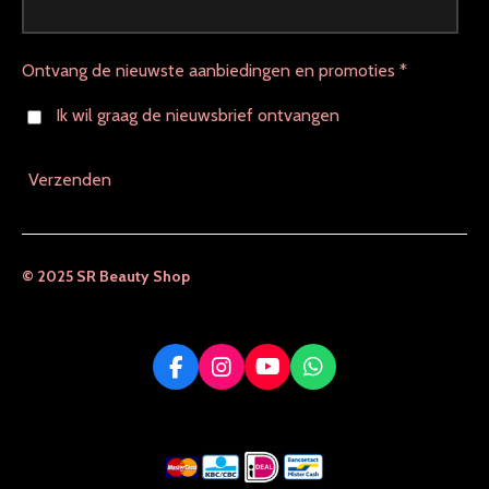
Ontvang de nieuwste aanbiedingen en promoties *
Ik wil graag de nieuwsbrief ontvangen
Verzenden
© 2025 SR Beauty Shop
F
I
Y
W
a
n
o
h
c
s
u
a
e
t
T
t
b
a
u
s
o
g
b
A