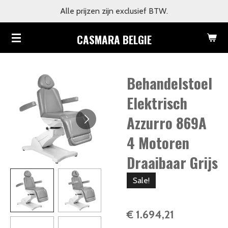
Alle prijzen zijn exclusief BTW.
Ga
direct
CASMARA BELGIE
naar
de
hoofdinhoud
Behandelstoel
Elektrisch
Azzurro 869A
4 Motoren
Draaibaar Grijs
Sale!
€ 1.694,21