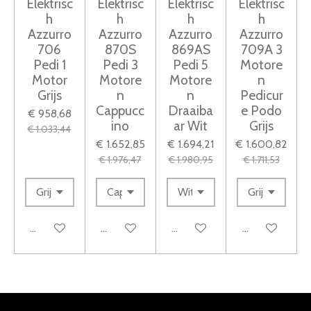
Elektrisc
Elektrisc
Elektrisc
Elektrisc
h
h
h
h
r
Azzurro
Azzurro
Azzurro
Azzurro
r
706
870S
869AS
709A 3
e
Pedi 1
Pedi 3
Pedi 5
Motore
n
Motor
Motore
Motore
n
Grijs
n
n
Pedicur
Cappucc
Draaiba
e Podo
€ 958,68
ino
ar Wit
Grijs
€ 1.033,44
€ 1.652,85
€ 1.694,21
€ 1.600,82
€ 1.976,47
€ 1.980,95
€ 1.711,53
Houd mij op de hoogte
In winkelwagen
In winkelwagen
In winkelwag