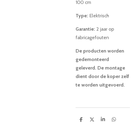
100 cm
Type:
Elektrisch
Garantie:
2 jaar
op
fabricagefouten
De producten worden
gedemonteerd
geleverd. De montage
dient door de koper zelf
te worden uitgevoerd.
D
D
S
D
e
e
h
e
l
e
a
l
e
l
r
e