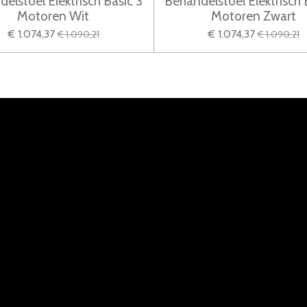
elstoel Elektrisch Basic 3
Behandelstoel Elektrisch 
Motoren Wit
Motoren Zwart
€ 1.074,37
€ 1.074,37
€ 1.090,21
€ 1.090,21