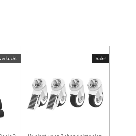
verkocht
Sale!