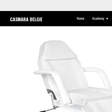
Ga
direct
Home
Academy
CASMARA BELGIE
naar
de
hoofdinhoud