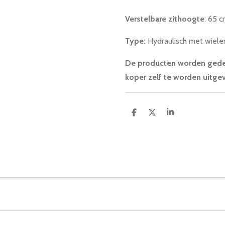
Verstelbare zithoogte
: 65 
Type:
Hydraulisch met wiele
De producten worden gede
koper zelf te worden uitge
D
D
S
e
e
h
l
e
a
e
l
r
n
e