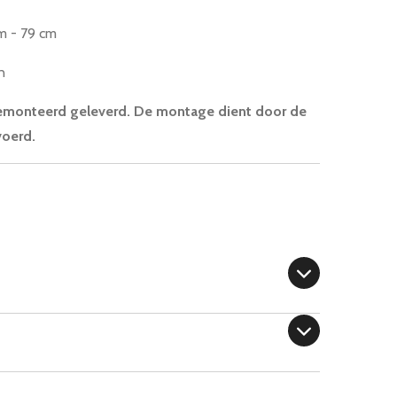
cm - 79 cm
n
monteerd geleverd. De montage dient door de
voerd.