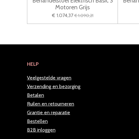
Behandelstoel Elektrisch Basic 3
Behand
Motoren Grijs
€ 1.074,37
€ 1.090,21
HELP
Veelgestelde vragen
Verzending en bezorging
Betalen
Ruilen en retourneren
Grantie en reparatie
Bestellen
B2B inloggen