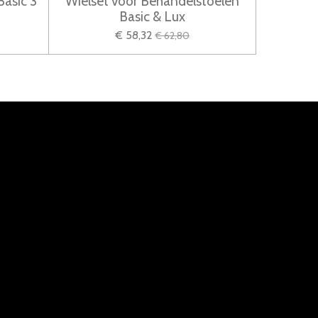
Basic 3
Wielset voor Behandelstoelen
Basic & Lux
€ 58,32
€ 62,80