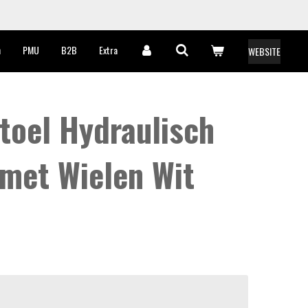
n
PMU
B2B
Extra
WEBSITE
toel Hydraulisch
 met Wielen Wit