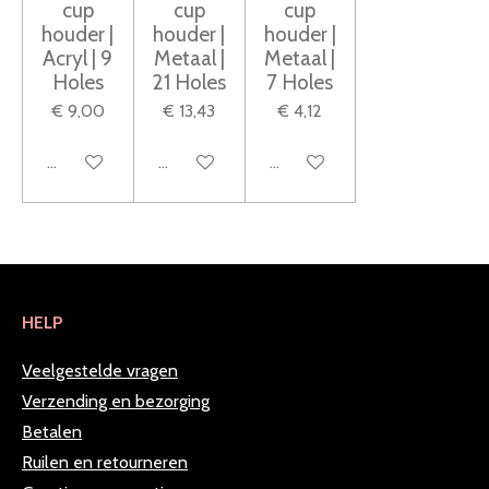
cup
cup
cup
r
houder |
houder |
houder |
r
Acryl | 9
Metaal |
Metaal |
e
Holes
21 Holes
7 Holes
n
€ 9,00
€ 13,43
€ 4,12
In winkelwagen
In winkelwagen
In winkelwagen
HELP
Veelgestelde vragen
Verzending en bezorging
Betalen
Ruilen en retourneren