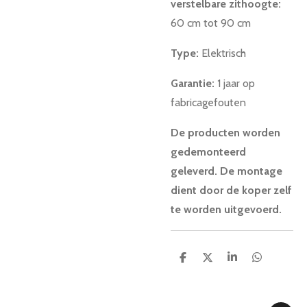
verstelbare zithoogte:
60 cm tot 90 cm
Type:
Elektrisch
Garantie:
1 jaar
op
fabricagefouten
De producten worden
gedemonteerd
geleverd. De montage
dient door de koper zelf
te worden uitgevoerd.
D
D
S
D
e
e
h
e
l
e
a
l
e
l
r
e
n
e
n