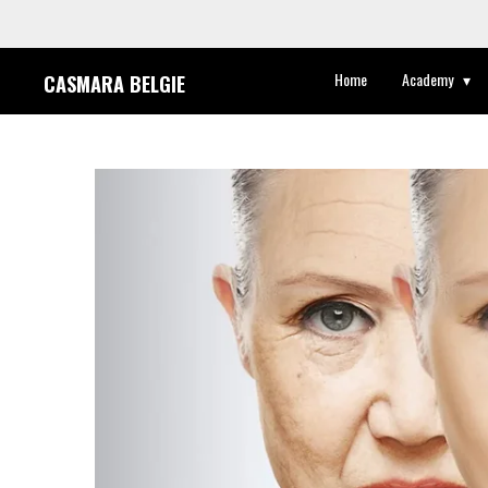
Ga
direct
Home
Academy
CASMARA BELGIE
naar
de
hoofdinhoud