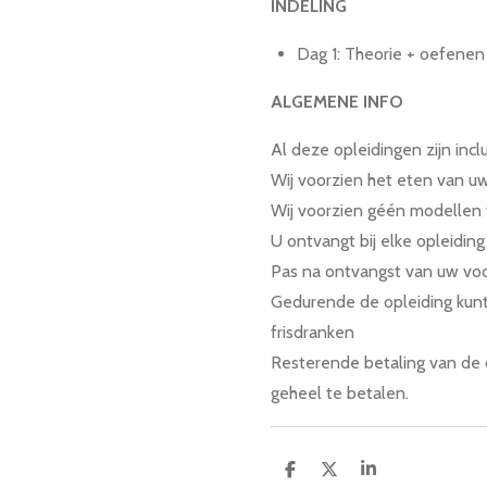
INDELING
Dag 1: Theorie + oefenen
ALGEMENE INFO
Al deze opleidingen zijn incl
Wij voorzien het eten van u
Wij voorzien géén modellen t
U ontvangt bij elke opleiding
Pas na ontvangst van uw voo
Gedurende de opleiding kunt
frisdranken
Resterende betaling van de 
geheel te betalen.
D
D
S