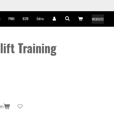
n
PMU
B2B
Extra
WEBSITE
lift Training
en