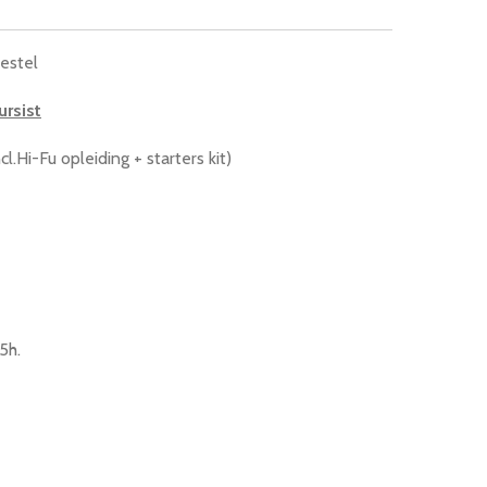
toestel
ursist
cl.Hi-Fu opleiding + starters kit)
5h.